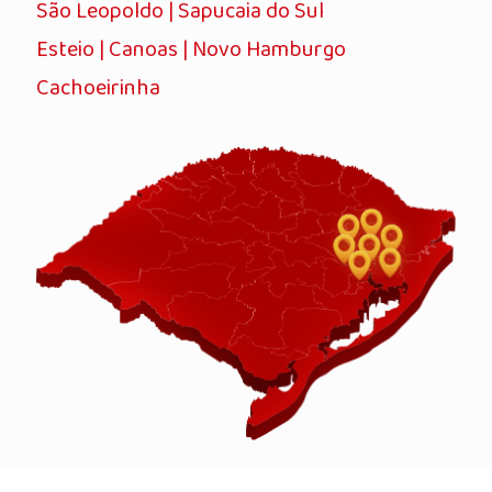
São Leopoldo | Sapucaia do Sul
Esteio | Canoas | Novo Hamburgo
Cachoeirinha